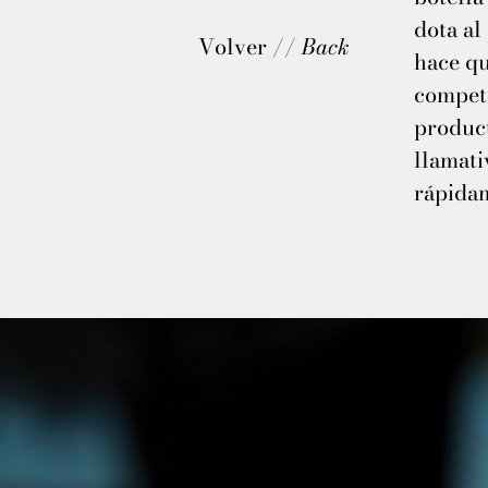
dota al
Volver //
Back
hace qu
competi
produc
llamati
rápida