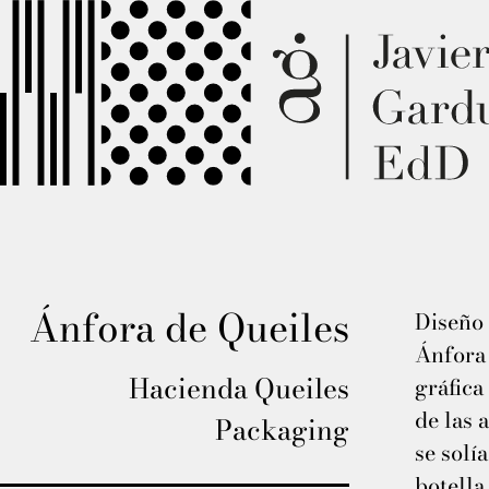
Ánfora de Queiles
Diseño 
Ánfora 
Hacienda Queiles
gráfica
de las 
Packaging
se solí
botella