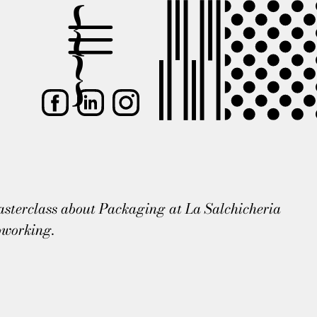
sterclass about Packaging at La Salchicheria
working.