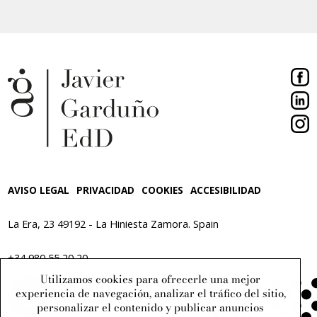
AVISO LEGAL
PRIVACIDAD
COOKIES
ACCESIBILIDAD
La Era, 23
49192 - La Hiniesta
Zamora. Spain
+34 980 55 20 20
Utilizamos cookies para ofrecerle una mejor
info@javiergarduno.com
experiencia de navegación, analizar el tráfico del sitio,
personalizar el contenido y publicar anuncios