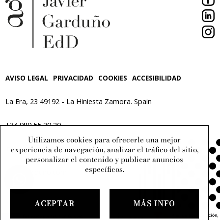
AVISO LEGAL
PRIVACIDAD
COOKIES
ACCESIBILIDAD
La Era, 23
49192 - La Hiniesta
Zamora. Spain
+34 980 55 20 20
Utilizamos cookies para ofrecerle una mejor
info@javiergarduno.com
experiencia de navegación, analizar el tráfico del sitio,
personalizar el contenido y publicar anuncios
específicos.
javiergarduno.com
ACEPTAR
MÁS INFO