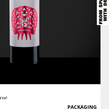
arné
PACKAGING