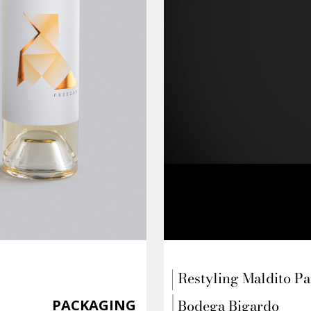
Restyling Maldito P
Bodega Bigardo
PACKAGING